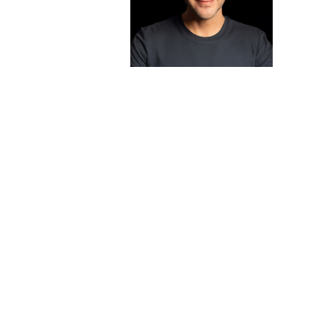
Sentido Graphic + Webdesign
Fabio Sparvieri
Baslerstrasse 252
4123 Allschwil
M
+41 76 570 92 06
mail@sentido-graphic.ch
www.sentido-graphic.ch