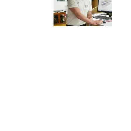
Graf AG
Holzbau und Bedachungen
Christian Weber
Lindenweg 6
4464 Maisprach/BL
+41 61 841 12 75
info@grafholz.ch
www.grafholz.ch